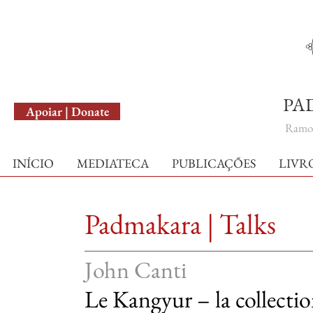
English Version
PA
Apoiar | Donate
Ramo 
INÍCIO
MEDIATECA
PUBLICAÇÕES
LIVR
Padmakara | Tal
John Canti
Le Kangyur – la collectio