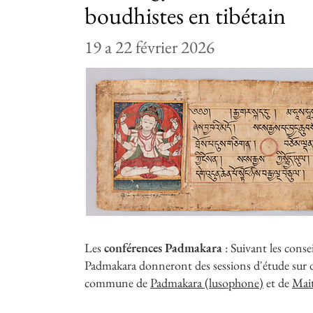
boudhistes en tibétain
19 a 22 février 2026
Les
conférences Padmakara
: Suivant les conse
Padmakara donneront des sessions d'étude sur dif
commune de
Padmakara (lusophone)
et de
Mait