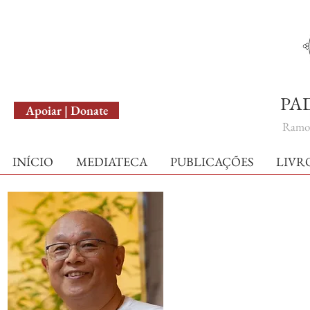
English Version
PA
Apoiar | Donate
Ramo 
INÍCIO
MEDIATECA
PUBLICAÇÕES
LIVR