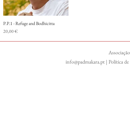
P.P.1 - Refuge and Bodhicitta
Visualização rápida
Preço
20,00 €
Associação
info@padmakara.pt
|
Política d