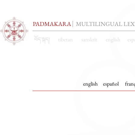
PADMAKARA
MULTILINGUAL LE
བོད་སྐད། tibetan sanskrit english espa
english
español
franç