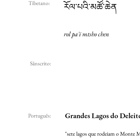
Tibetano:
རོལ་པའི་མཚོ་ཆེན
rol pa'i mtsho chen
Sânscrito:
Grandes Lagos do Deleit
Português:
"sete lagos que rodeiam o Monte M