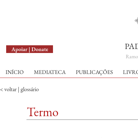
English Version
PA
Apoiar | Donate
Ramo 
INÍCIO
MEDIATECA
PUBLICAÇÕES
LIVR
< voltar | glossário
Termo