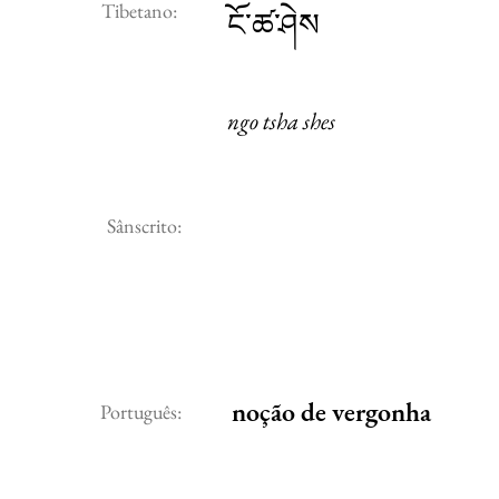
Tibetano:
ངོ་ཚ་ཤེས
ngo tsha shes
Sânscrito:
noção de vergonha
Português: