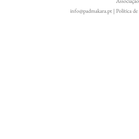
Associação
info@padmakara.pt
|
Política d