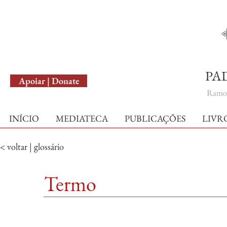
English Version
PA
Apoiar | Donate
Ramo 
INÍCIO
MEDIATECA
PUBLICAÇÕES
LIVR
< voltar | glossário
Termo