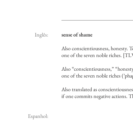
Inglês:
sense of shame
Also conscientiousness, honesty. T
one of the seven noble riches. 
Also “conscientiousness,” “honesty
one of the seven noble riches (’phag
Also translated as conscientiousne
if one commits negative actions. Th
Espanhol: