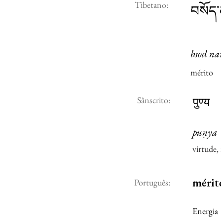
Tibetano:
བསོད
bsod n
mérito
Sânscrito:
पुण्य
puṇya
virtude,
mérit
Português:
Energia