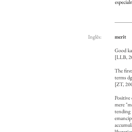
especial
Inglês:
merit
Good ka
[LLB, 2
The firs
terms dg
[ZT, 20
Positive
mere "me
tending 
emancipa
accumula
liberati