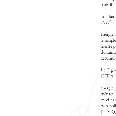
mais ils
bon karma
1997]
énergie 
le simpl
mérite po
du samsa
accumulé
Le C gōn
[SEDA, 
énergie 
mérites 
bsod nam
non poll
[TDPQ,