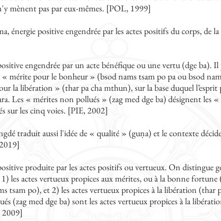
 n'y mènent pas par eux-mêmes. [POL, 1999]
, énergie positive engendrée par les actes positifs du corps, de la 
positive engendrée par un acte bénéfique ou une vertu (dge ba). Il 
e « mérite pour le bonheur » (bsod nams tsam po pa ou bsod nams
ur la libération » (thar pa cha mthun), sur la base duquel l’esprit 
ra. Les « mérites non pollués » (zag med dge ba) désignent les « 
s sur les cinq voies. [PIE, 2002]
gdé traduit aussi l'idée de « qualité » (guṇa) et le contexte déc
2019]
positive produite par les actes positifs ou vertueux. On distingue
: 1) les actes vertueux propices aux mérites, ou à la bonne fortu
s tsam po), et 2) les actes vertueux propices à la libération (thar
ués (zag med dge ba) sont les actes vertueux propices à la libération
 2009]