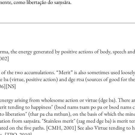
mente, como libertação do saṃsāra.
rma, the energy generated by positive actions of body, speech
002]
t of the two accumulations. “Merit” is also sometimes used loosely
e ba (virtue, positive action) and dge rtsa (sources of good for 
06][NS]
 energy arising from wholesome action or virtue (dge ba). There ar
rit tending to happiness" (bsod nams tsam po pa or bsod nams 
to liberation" (thar pa cha mthun), on the basis of which the mi
tion from saṃsāra. "Stainless merit" (zag med dge ba) is merit ten
ted on the five paths. [CMH, 2001] See also Virtue tending to h
on. [TPQ, 2010]