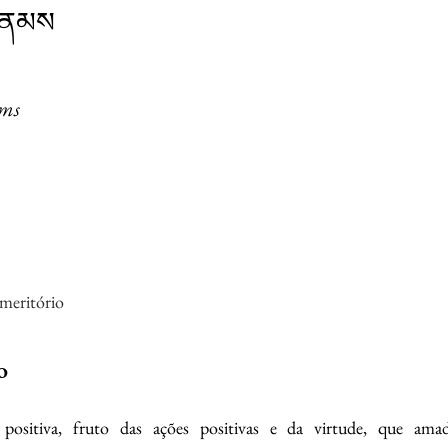
་ནམས
ams
 meritório
o
 positiva, fruto das ações positivas e da virtude, que amad