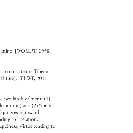
 and mind. [WOMPT, 1998]
 to translate the Tibetan
the future). [TLWF, 2011]
e two kinds of merit: (1)
cha mthun) and (2) "merit
nd progresses toward
ding to liberation,
appiness; Virtue tending to