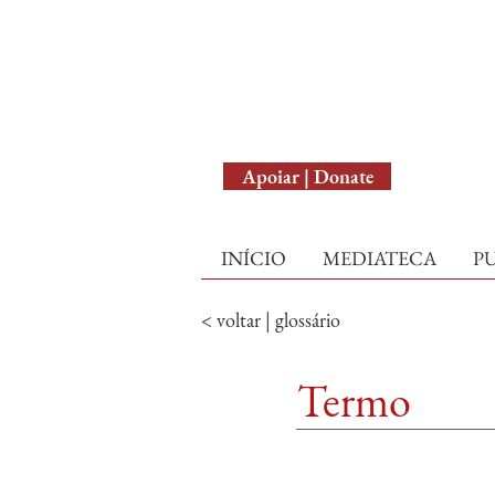
English Version
Apoiar | Donate
INÍCIO
MEDIATECA
P
< voltar | glossário
Termo