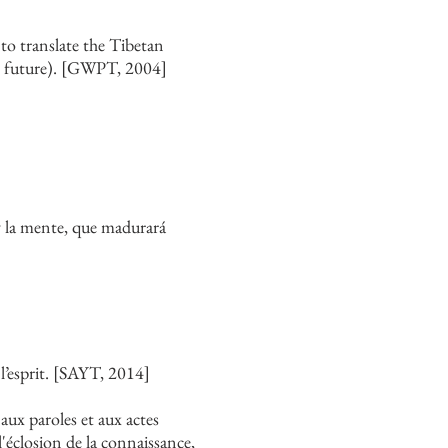
 to translate the Tibetan
the future). [GWPT, 2004]
 y la mente, que madurará
e l’esprit. [SAYT, 2014]
aux paroles et aux actes
l'éclosion de la connaissance,