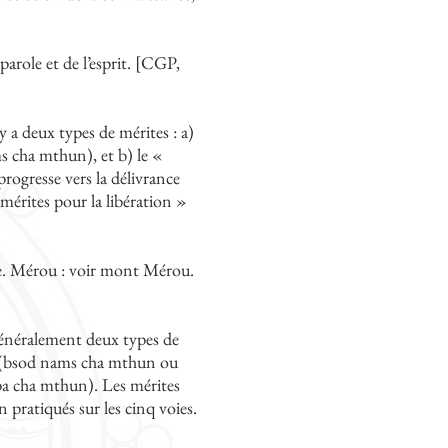
parole et de l’esprit. [CGP,
y a deux types de mérites : a)
 cha mthun), et b) le «
progresse vers la délivrance
mérites pour la libération »
ide. Mérou : voir mont Mérou.
 généralement deux types de
ne (bsod nams cha mthun ou
 pa cha mthun). Les mérites
 pratiqués sur les cinq voies.