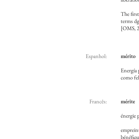
The firs
terms dg
[OMS, 
Espanhol:
mérito
Energía 
como fel
Francês:
mérite
énergie p
empreint
bénéfiqu