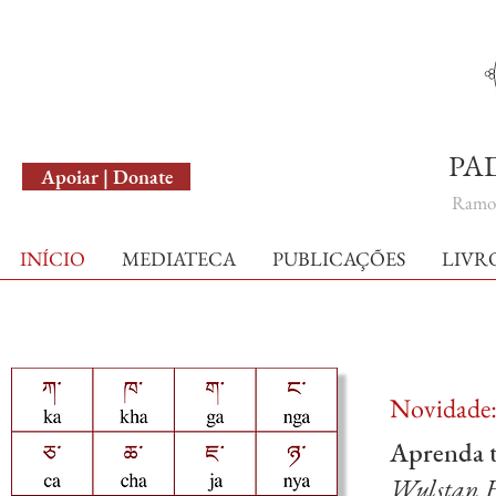
English Version
PA
Apoiar | Donate
Ramo 
INÍCIO
MEDIATECA
PUBLICAÇÕES
LIVR
Novidade
Aprenda t
Wulstan F