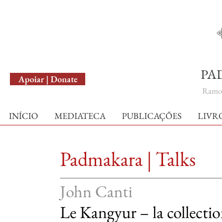
English Version
PA
Apoiar | Donate
Ramo 
INÍCIO
MEDIATECA
PUBLICAÇÕES
LIVR
Padmakara | Tal
John Canti
Le Kangyur – la collectio