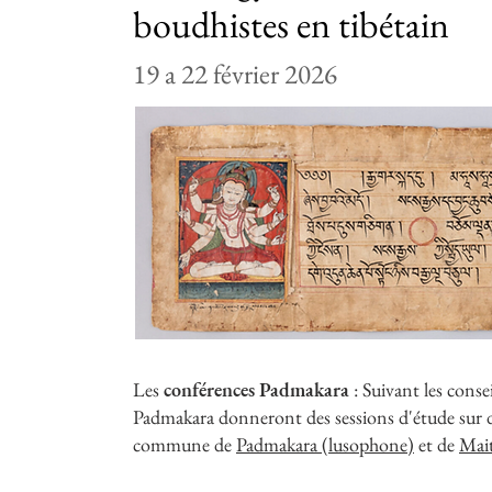
boudhistes en tibétain
19 a 22 février 2026
Les
conférences Padmakara
: Suivant les conse
Padmakara donneront des sessions d'étude sur dif
commune de
Padmakara (lusophone)
et de
Mait