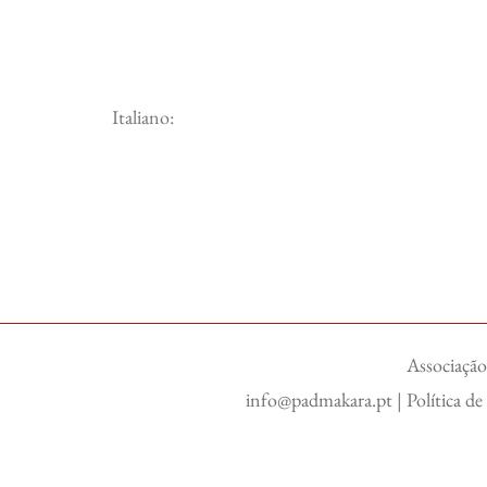
Italiano:
Associação
info@padmakara.pt
|
Política d