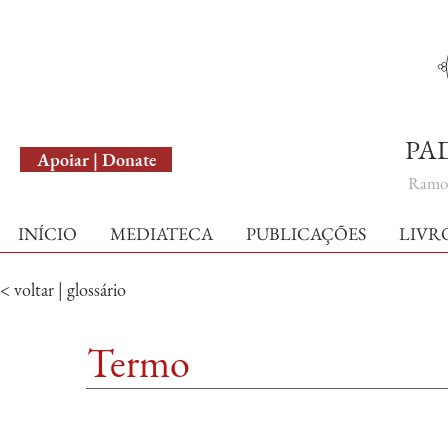
English Version
PA
Apoiar | Donate
Ramo 
INÍCIO
MEDIATECA
PUBLICAÇÕES
LIVR
< voltar | glossário
Termo