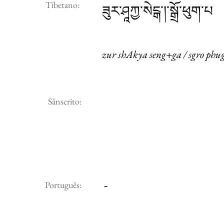
Tibetano:
ཟུར་ཤཱཀྱ་སེངྒ་།་སྒྲོ་ཕུག་པ
zur shAkya seng+ga / sgro phu
Sânscrito:
-
Português: