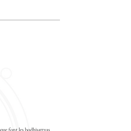
s que font les bodhisattvas