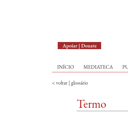
English Version
Apoiar | Donate
INÍCIO
MEDIATECA
P
< voltar | glossário
Termo