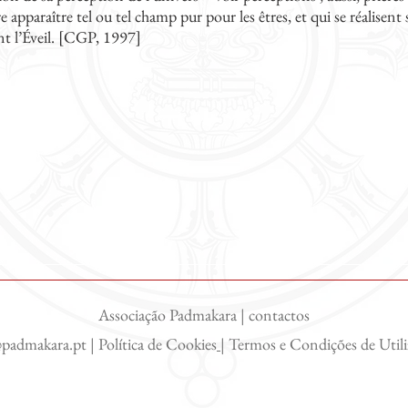
re apparaître tel ou tel champ pur pour les êtres, et qui se réalise
nt l’Éveil. [CGP, 1997]
Associação Padmakara | contactos
@padmakara.pt
|
Política de Cookies
|
Termos e Condições de Util