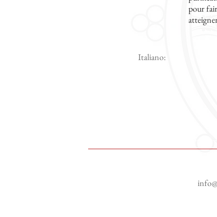
pour fai
atteigne
Italiano:
info