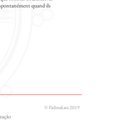
nt spontanément quand ils
© Padmakara 2019
ização