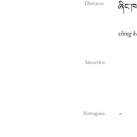
Tibetano:
ཞིང་ཁ
zhing k
Sânscrito:
-
Português: