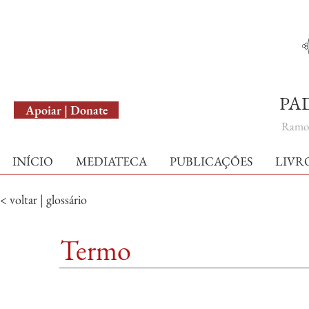
English Version
PA
Apoiar | Donate
Ramo 
INÍCIO
MEDIATECA
PUBLICAÇÕES
LIVR
< voltar | glossário
Termo