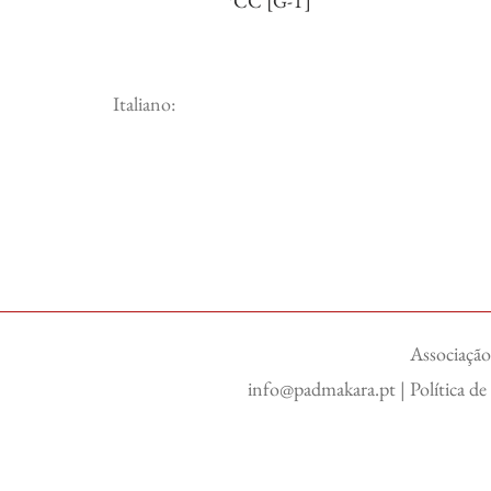
*CC [G-T]
Italiano:
Associação
info@padmakara.pt
|
Política d