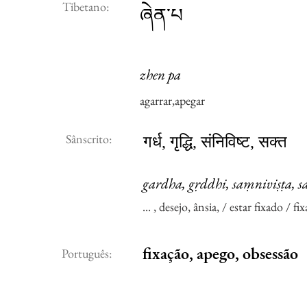
Tibetano:
ཞེན་པ
zhen pa
agarrar,apegar
Sânscrito:
गर्ध, गृद्धि, संनिविष्ट, सक्त
gardha, gṛddhi, saṃniviṣṭa, s
... , desejo, ânsia, / estar fixado /
fixação, apego, obsessão
Português: