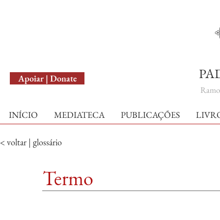
English Version
PA
Apoiar | Donate
Ramo 
INÍCIO
MEDIATECA
PUBLICAÇÕES
LIVR
< voltar | glossário
Termo