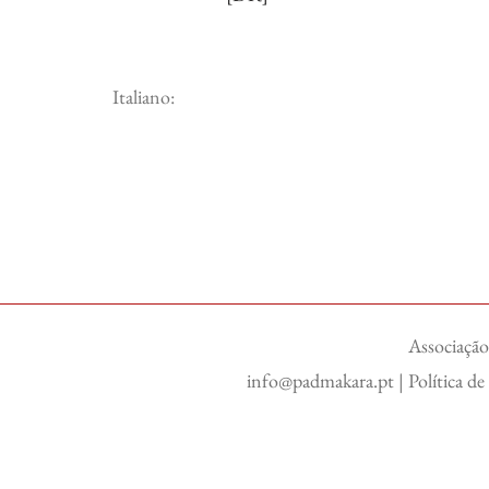
Italiano:
Associação
info@padmakara.pt
|
Política d