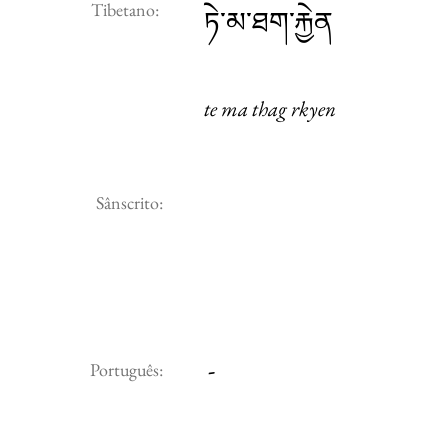
Tibetano:
ཏེ་མ་ཐག་རྐྱེན
te ma thag rkyen
Sânscrito:
-
Português: