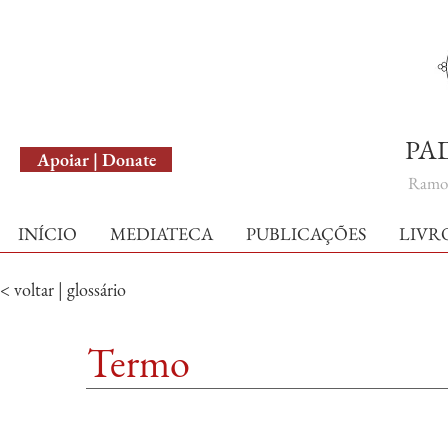
English Version
PA
Apoiar | Donate
Ramo 
INÍCIO
MEDIATECA
PUBLICAÇÕES
LIVR
< voltar | glossário
Termo