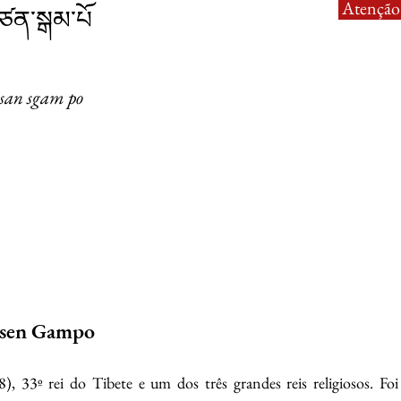
Atenção:
བཙན་སྒམ་པོ
tsan sgam po
tsen Gampo
), 33º rei do Tibete e um dos três grandes reis religiosos. Fo