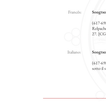
Francês:
Songts
(617-698
Relpache
27. [CG
Italiano:
Songts
(617-698)
sotto il 