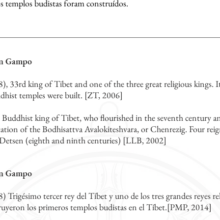
s templos budistas foram construídos.
en Gampo
), 33rd king of Tibet and one of the three great religious kings. I
ddhist temples were built. [ZT, 2006]
t Buddhist king of Tibet, who flourished in the seventh century an
ation of the Bodhisattva Avalokiteshvara, or Chenrezig. Four rei
Detsen (eighth and ninth centuries) [LLB, 2002]
en Gampo
) Trigésimo tercer rey del Tíbet y uno de los tres grandes reyes r
ruyeron los primeros templos budistas en el Tíbet.[PMP, 2014]