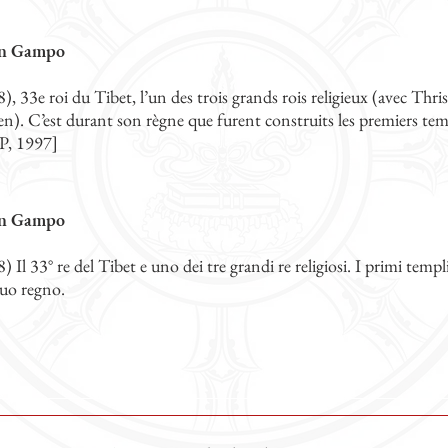
en Gampo
), 33e roi du Tibet, l’un des trois grands rois religieux (avec Thr
n). C’est durant son règne que furent construits les premiers tem
P, 1997]
en Gampo
 Il 33° re del Tibet e uno dei tre grandi re religiosi. I primi temp
suo regno.