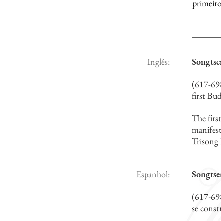
primeiro
Inglês:
Songts
(617-698
first Bu
The firs
manifest
Trisong 
Espanhol:
Songts
(617-698
se const