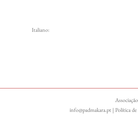
Italiano:
Associação
info@padmakara.pt
|
Política d