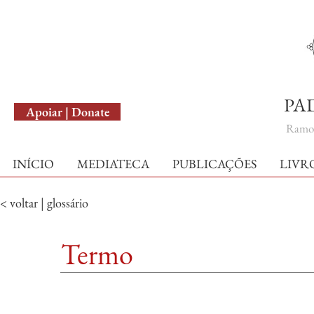
English Version
PA
Apoiar | Donate
Ramo 
INÍCIO
MEDIATECA
PUBLICAÇÕES
LIVR
< voltar | glossário
Termo