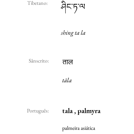
Tibetano:
ཤིང་ཏ་ལ
shing ta la
Sânscrito:
ताल
tāla
tala , palmyra
Português:
palmeira asiática