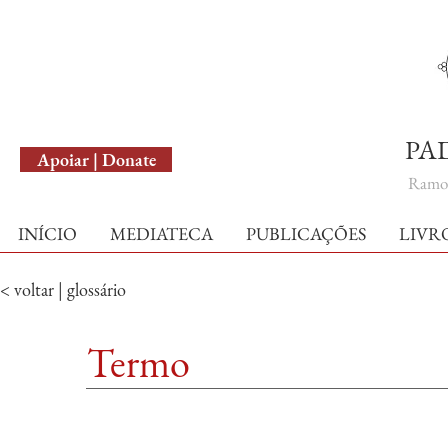
English Version
PA
Apoiar | Donate
Ramo 
INÍCIO
MEDIATECA
PUBLICAÇÕES
LIVR
< voltar | glossário
Termo