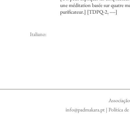
une méditation basée sur quatre mét
purificateur.] [TDPQ-2, ----]
Italiano:
Associação
info@padmakara.pt
|
Política d