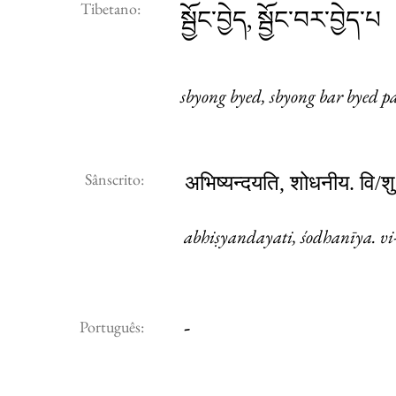
Tibetano:
སྦྱོང་བྱེད, སྦྱོང་བར་བྱེད་པ
sbyong byed, sbyong bar byed p
Sânscrito:
अभिष्यन्दयति, शोधनीय. वि/
abhiṣyandayati, śodhanīya. vi-
-
Português: