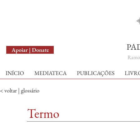
English Version
PA
Apoiar | Donate
Ramo 
INÍCIO
MEDIATECA
PUBLICAÇÕES
LIVR
< voltar | glossário
Termo