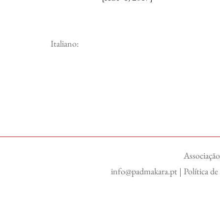
Italiano:
Associação
info@padmakara.pt
|
Política d