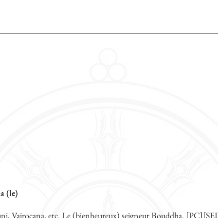
 (le)
i, Vairocana, etc. Le (bienheureux) seigneur Bouddha. [PC][S