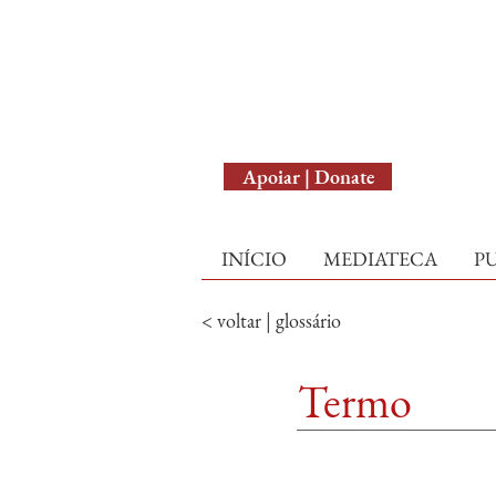
English Version
Apoiar | Donate
INÍCIO
MEDIATECA
P
< voltar | glossário
Termo