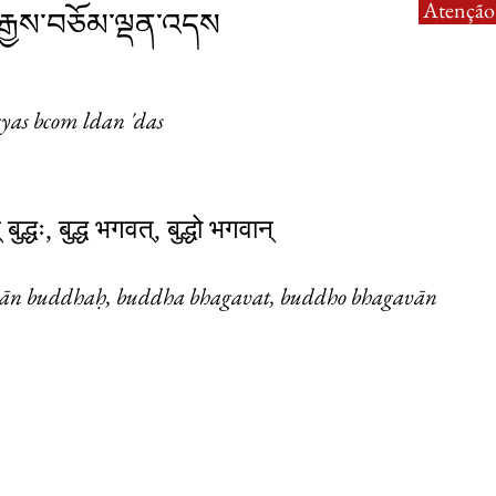
Atenção:
རྒྱས་བཅོམ་ལྡན་འདས
gyas bcom ldan 'das
बुद्धः, बुद्ध भगवत्, बुद्धो भगवान्
ān buddhaḥ, buddha bhagavat, buddho bhagavān