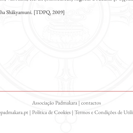
dha Shâkyamuni. [TDPQ, 2009]
Associação Padmakara | contactos
@padmakara.pt
|
Política de Cookies
|
Termos e Condições de Util