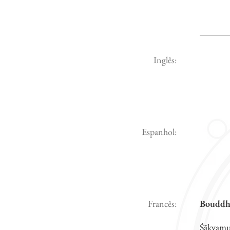
Inglês:
Espanhol:
Francês:
Bouddha
Śākyamun