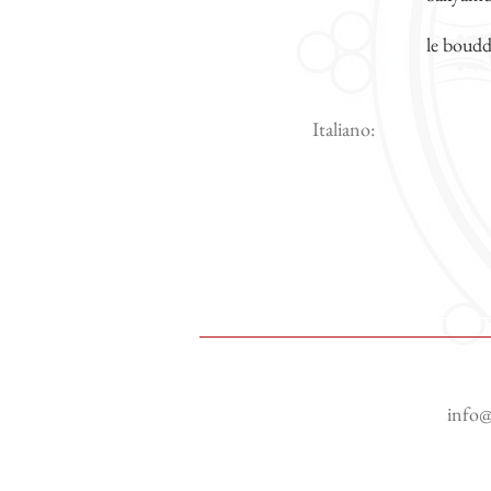
le boud
Italiano:
info