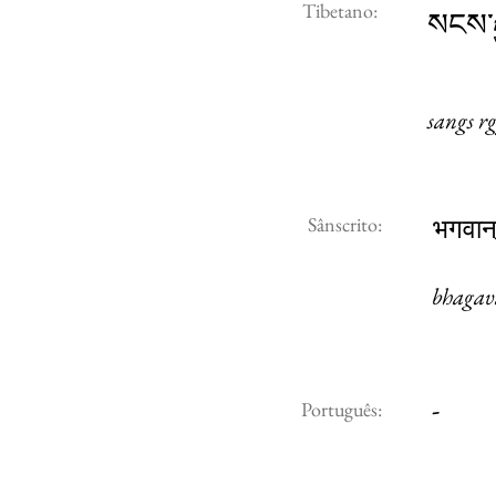
Tibetano:
སངས་
sangs r
Sânscrito:
भगवान् 
bhagav
-
Português: