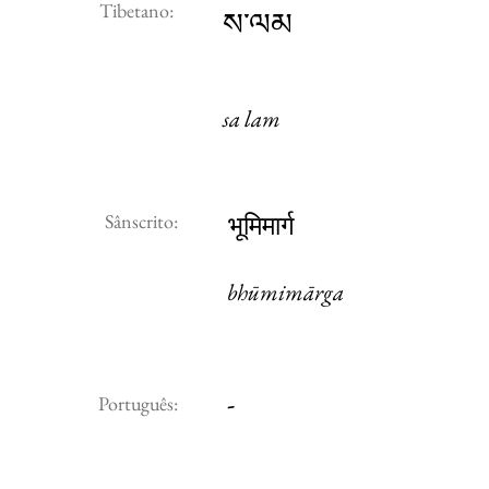
Tibetano:
ས་ལམ
sa lam
Sânscrito:
भूमिमार्ग
bhūmimārga
-
Português: