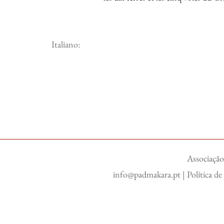
Italiano:
Associação
info@padmakara.pt
|
Política d