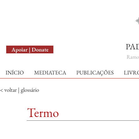
English Version
PA
Apoiar | Donate
Ramo 
INÍCIO
MEDIATECA
PUBLICAÇÕES
LIVR
< voltar | glossário
Termo