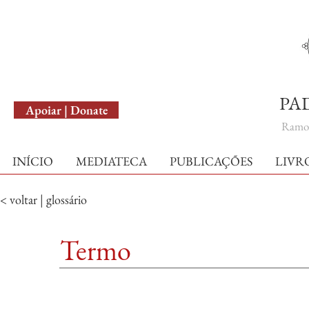
English Version
PA
Apoiar | Donate
Ramo 
INÍCIO
MEDIATECA
PUBLICAÇÕES
LIVR
< voltar | glossário
Termo