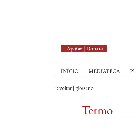
English Version
Apoiar | Donate
INÍCIO
MEDIATECA
P
< voltar | glossário
Termo