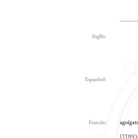
Inglês:
Espanhol:
Francês:
agrégats
[TDPQ,