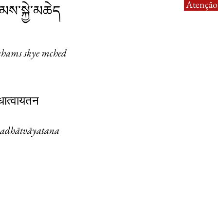
Atenção:
མས་སྐྱེ་མཆེད
khams skye mched
धात्वायतन
adhātvāyatana