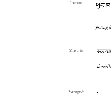
Tibetano:
ཕུང་ཁ
phung 
Sânscrito:
स्कन्ध
skandh
-
Português: