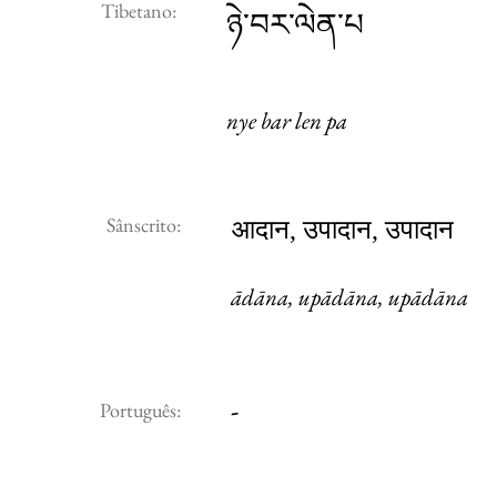
Tibetano:
ཉེ་བར་ལེན་པ
nye bar len pa
Sânscrito:
आदान, उपादान, उपादान
ādāna, upādāna, upādāna
-
Português: