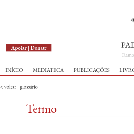
English Version
PA
Apoiar | Donate
Ramo 
INÍCIO
MEDIATECA
PUBLICAÇÕES
LIVR
< voltar | glossário
Termo