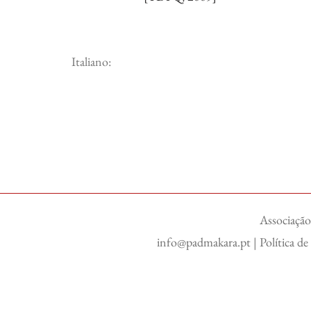
Italiano:
Associação
info@padmakara.pt
|
Política d