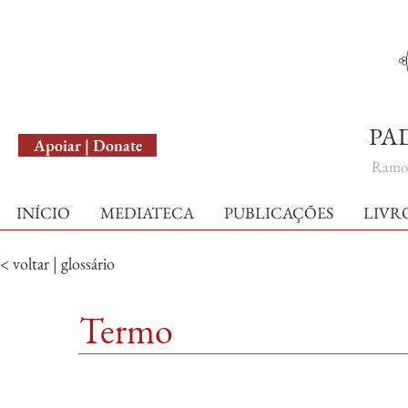
English Version
PA
Apoiar | Donate
Ramo 
INÍCIO
MEDIATECA
PUBLICAÇÕES
LIVR
< voltar | glossário
Termo