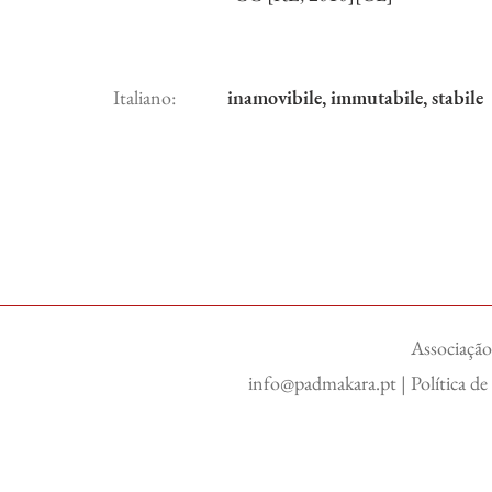
Italiano:
inamovibile, immutabile, stabile
Associação
info@padmakara.pt
|
Política d