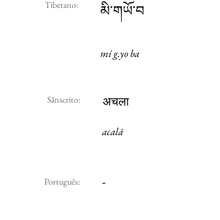
Tibetano:
མི་གཡོ་བ
mi g.yo ba
Sânscrito:
अचला
acalā
-
Português: