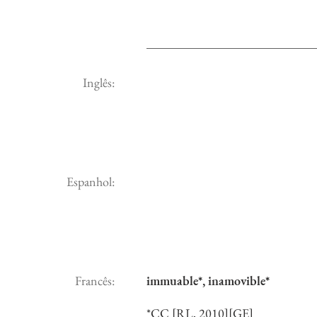
Inglês:
Espanhol:
Francês:
immuable*, inamovible*
*CC [RL, 2010][GE]