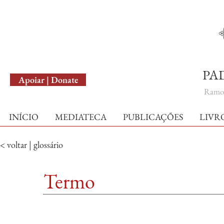
English Version
PA
Apoiar | Donate
Ramo 
INÍCIO
MEDIATECA
PUBLICAÇÕES
LIVR
< voltar | glossário
Termo