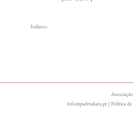
Italiano:
Associação
info@padmakara.pt
|
Política d