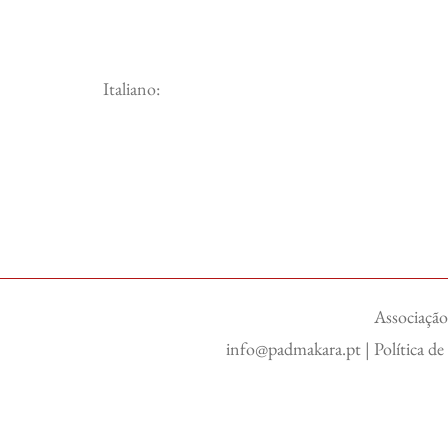
Italiano:
Associação
info@padmakara.pt
|
Política d