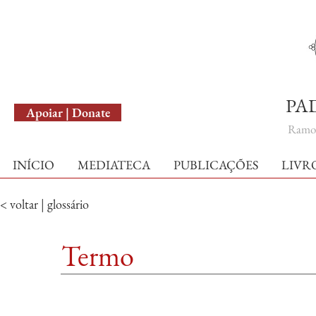
English Version
PA
Apoiar | Donate
Ramo 
INÍCIO
MEDIATECA
PUBLICAÇÕES
LIVR
< voltar | glossário
Termo