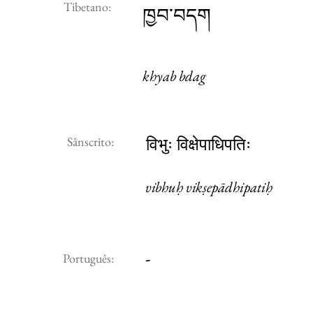
Tibetano:
ཁྱབ་བདག
khyab bdag
Sânscrito:
विभुः विक्षेपाधिपतिः
vibhuḥ vikṣepādhipatiḥ
-
Português: