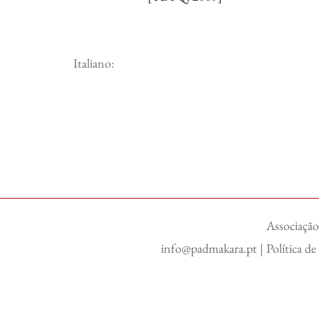
Italiano:
Associação
info@padmakara.pt
|
Política d