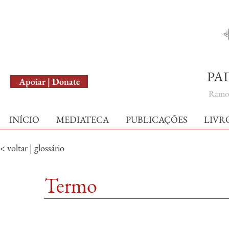
English Version
PA
Apoiar | Donate
Ramo 
INÍCIO
MEDIATECA
PUBLICAÇÕES
LIVR
< voltar | glossário
Termo