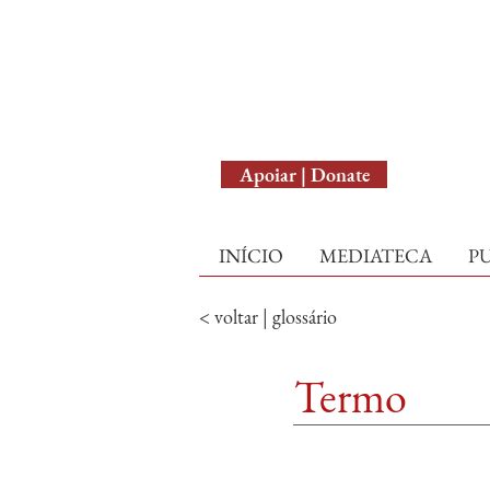
English Version
Apoiar | Donate
INÍCIO
MEDIATECA
P
< voltar | glossário
Termo