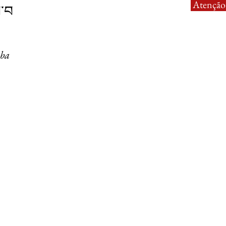
Atenção:
ེ་བ
 ba