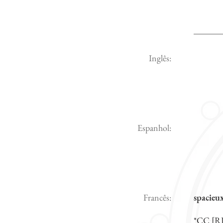
Inglês:
Espanhol:
Francês:
spacieux
*CC [RL