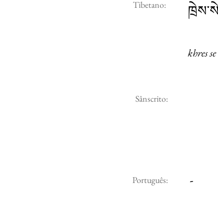
Tibetano:
ཁྲེས་ས
khres se
Sânscrito:
-
Português: