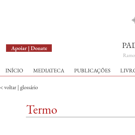
English Version
PA
Apoiar | Donate
Ramo 
INÍCIO
MEDIATECA
PUBLICAÇÕES
LIVR
< voltar | glossário
Termo