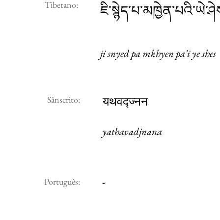
Tibetano:
ཇི་སྙེད་པ་མཁྱེན་པའི་ཡེ་ཤ
ji snyed pa mkhyen pa'i ye shes
Sânscrito:
यथवद्ज्नन
yathavadjnana
-
Português: