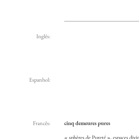
Inglês:
Espanhol:
Francês:
cinq demeures pures
« sphères de Pureté », espaces di