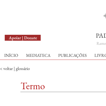
English Version
PA
Apoiar | Donate
Ramo 
INÍCIO
MEDIATECA
PUBLICAÇÕES
LIVR
< voltar | glossário
Termo