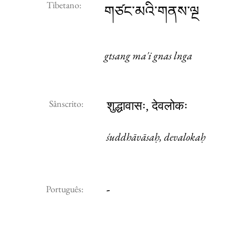
Tibetano:
གཙང་མའི་གནས་ལྔ
gtsang ma'i gnas lnga
Sânscrito:
शुद्धावासः, देवलोकः
śuddhāvāsaḥ, devalokaḥ
-
Português: