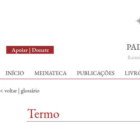
English Version
PA
Apoiar | Donate
Ramo 
INÍCIO
MEDIATECA
PUBLICAÇÕES
LIVR
< voltar | glossário
Termo