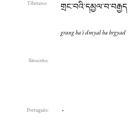
Tibetano:
གྲང་བའི་དམྱལ་བ་བརྒྱད
grang ba'i dmyal ba brgyad
Sânscrito:
-
Português: