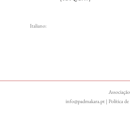
Italiano:
Associação
info@padmakara.pt
|
Política d