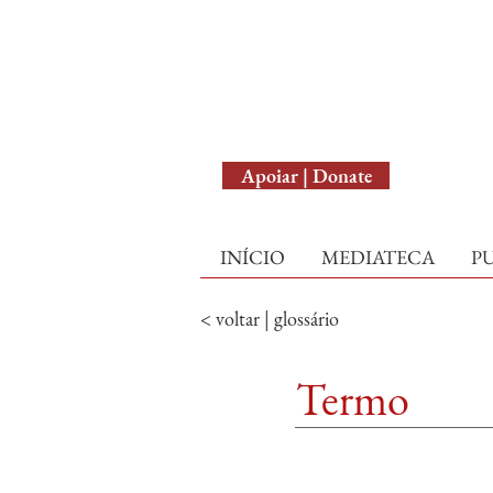
English Version
Apoiar | Donate
INÍCIO
MEDIATECA
P
< voltar | glossário
Termo