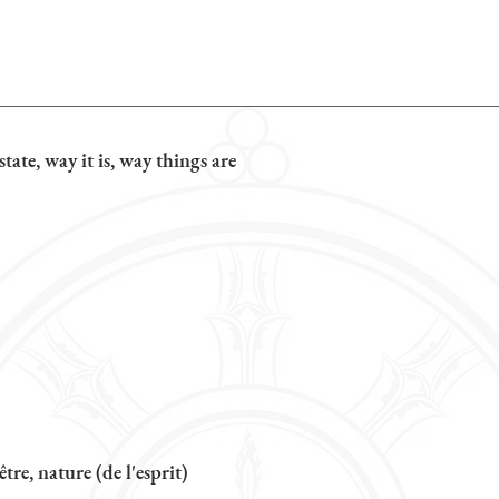
state, way it is, way things are
tre, nature (de l'esprit)