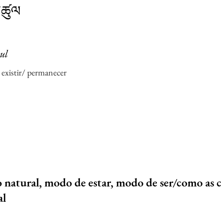
ཚུལ
hul
existir/ permanecer
o natural, modo de estar, modo de ser/como as 
al