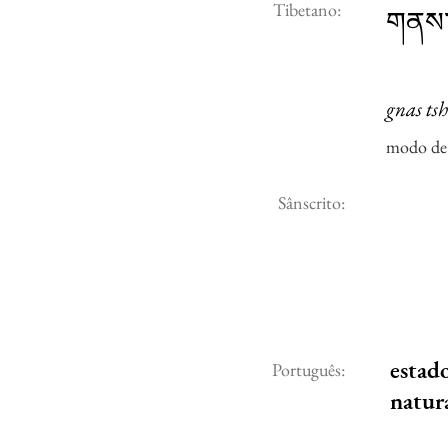
Tibetano:
གནས་
gnas ts
modo de 
Sânscrito:
estad
Português:
natur