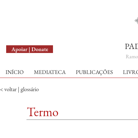
English Version
PA
Apoiar | Donate
Ramo 
INÍCIO
MEDIATECA
PUBLICAÇÕES
LIVR
< voltar | glossário
Termo