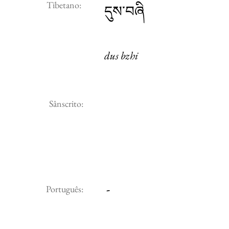
Tibetano:
དུས་བཞི
dus bzhi
Sânscrito:
-
Português: