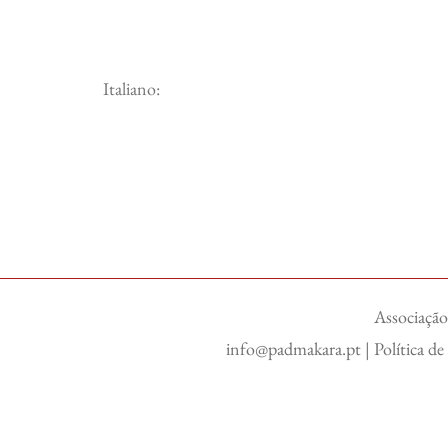
Italiano:
Associação
info@padmakara.pt
|
Política d