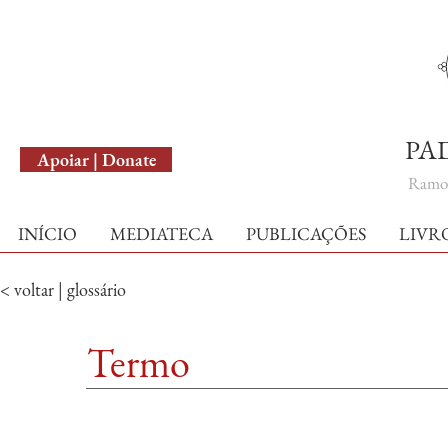
English Version
PA
Apoiar | Donate
Ramo 
INÍCIO
MEDIATECA
PUBLICAÇÕES
LIVR
< voltar | glossário
Termo