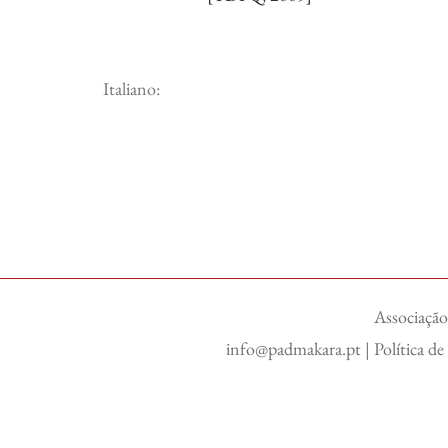
Italiano:
Associação
info@padmakara.pt
|
Política d