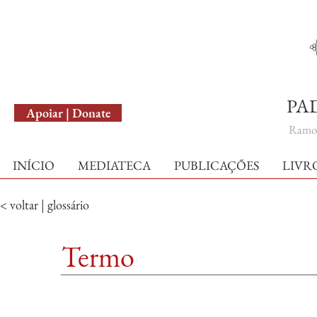
English Version
PA
Apoiar | Donate
Ramo 
INÍCIO
MEDIATECA
PUBLICAÇÕES
LIVR
< voltar | glossário
Termo