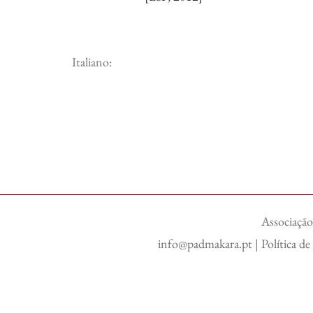
Italiano:
Associação
info@padmakara.pt
|
Política d