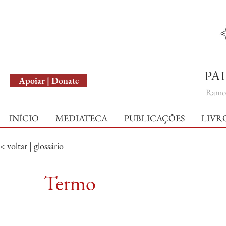
English Version
PA
Apoiar | Donate
Ramo 
INÍCIO
MEDIATECA
PUBLICAÇÕES
LIVR
< voltar | glossário
Termo