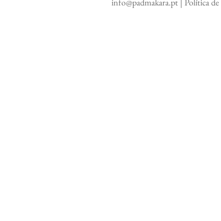
info@padmakara.pt
|
Política d