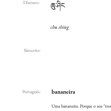
Tibetano:
ཆུ་ཤིང
chu shing
Sânscrito:
bananeira
Português:
Uma bananeira. Porque o seu "tron