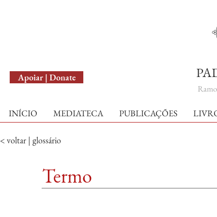
English Version
PA
Apoiar | Donate
Ramo 
INÍCIO
MEDIATECA
PUBLICAÇÕES
LIVR
< voltar | glossário
Termo