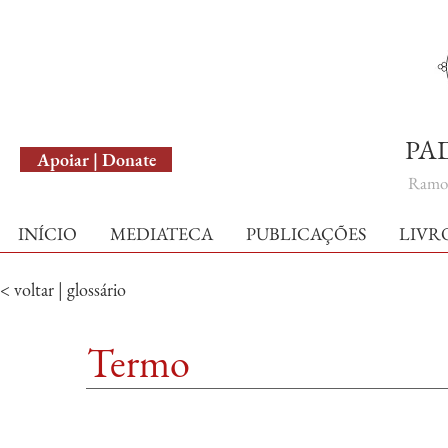
English Version
PA
Apoiar | Donate
Ramo 
INÍCIO
MEDIATECA
PUBLICAÇÕES
LIVR
< voltar | glossário
Termo