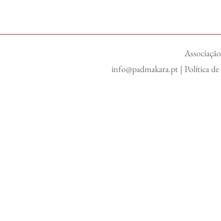
Associação
info@padmakara.pt
|
Política d