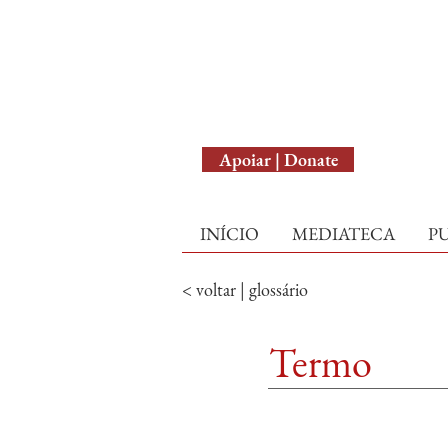
English Version
Apoiar | Donate
INÍCIO
MEDIATECA
P
< voltar | glossário
Termo