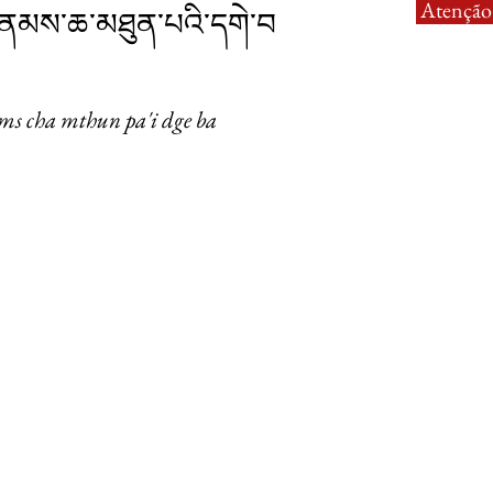
Atenção:
་ནམས་ཆ་མཐུན་པའི་དགེ་བ
ms cha mthun pa'i dge ba