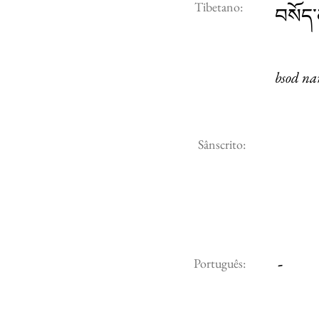
Tibetano:
བསོད
bsod na
Sânscrito:
-
Português: