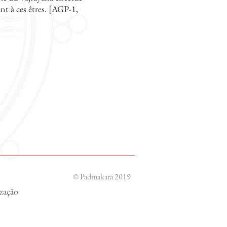
ent à ces êtres. [AGP-1,
© Padmakara 2019
ização