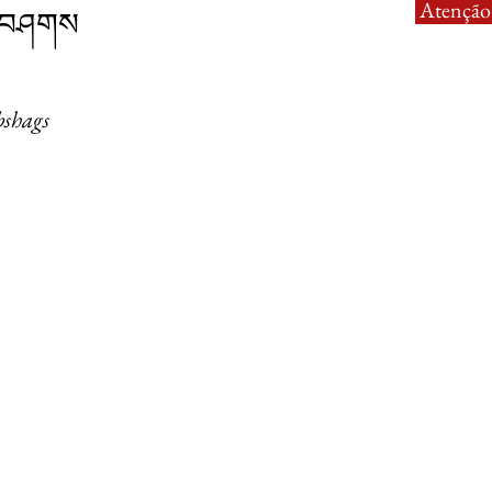
Atenção:
ང་བཤགས
bshags