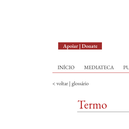
English Version
Apoiar | Donate
INÍCIO
MEDIATECA
P
< voltar | glossário
Termo