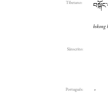
Tibetano:
བསྐོ
bskong 
Sânscrito:
-
Português: