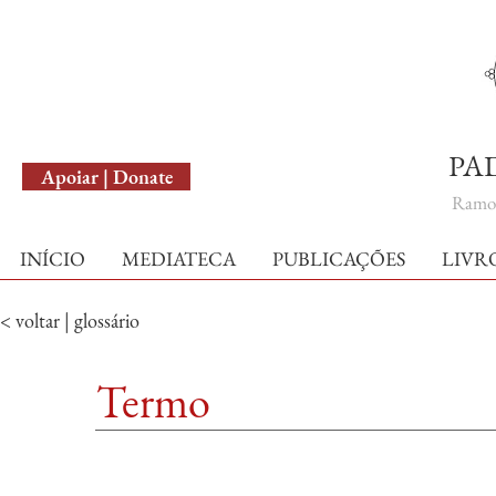
English Version
PA
Apoiar | Donate
Ramo 
INÍCIO
MEDIATECA
PUBLICAÇÕES
LIVR
< voltar | glossário
Termo