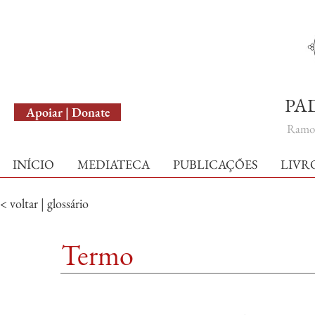
English Version
PA
Apoiar | Donate
Ramo 
INÍCIO
MEDIATECA
PUBLICAÇÕES
LIVR
< voltar | glossário
Termo