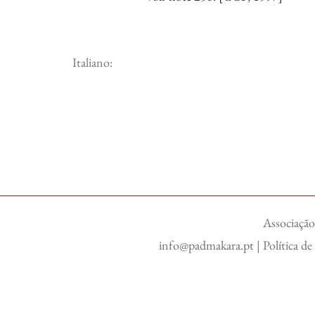
Italiano:
Associação
info@padmakara.pt
|
Política d