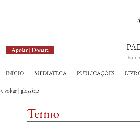
English Version
PA
Apoiar | Donate
Ramo 
INÍCIO
MEDIATECA
PUBLICAÇÕES
LIVR
< voltar | glossário
Termo