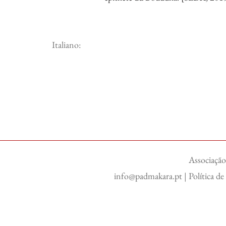
Italiano:
Associação
info@padmakara.pt
|
Política d