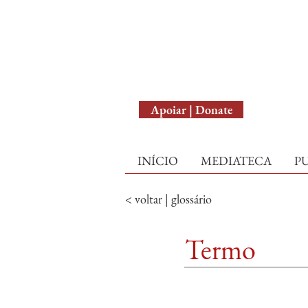
English Version
Apoiar | Donate
INÍCIO
MEDIATECA
P
< voltar | glossário
Termo