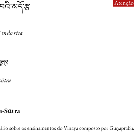
Atenção:
བའི་མདོ་རྩ
i mdo rtsa
त्र
sūtra
a-Sūtra
rio sobre os ensinamentos do Vinaya composto por Guṇaprabh