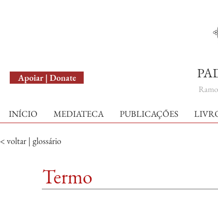
English Version
PA
Apoiar | Donate
Ramo 
INÍCIO
MEDIATECA
PUBLICAÇÕES
LIVR
< voltar | glossário
Termo