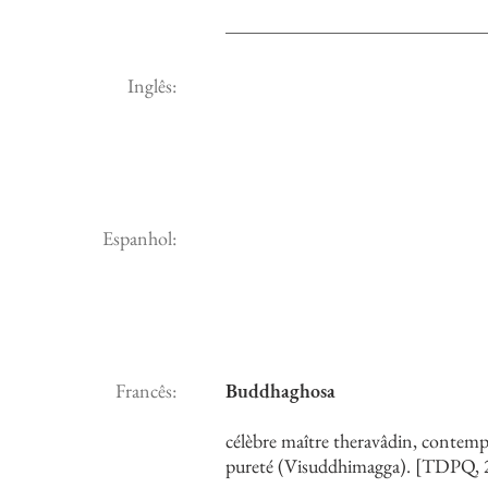
Inglês:
Espanhol:
Francês:
Buddhaghosa
célèbre maître theravâdin, contemp
pureté (Visuddhimagga). [TDPQ, 