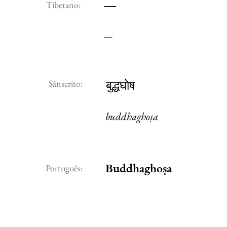
—
Tibetano:
—
Sânscrito:
बुद्धघोष
buddhaghoṣa
Buddhaghoṣa
Português: