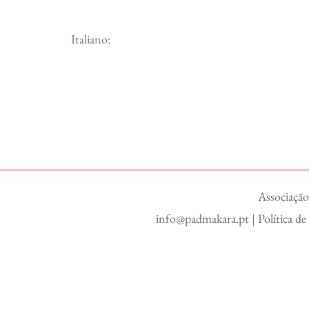
Italiano:
Associação
info@padmakara.pt
|
Política d