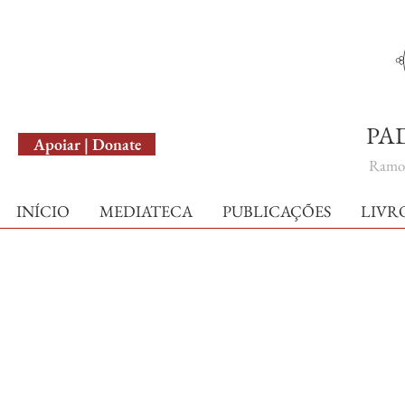
English Version
PA
Apoiar | Donate
Ramo 
INÍCIO
MEDIATECA
PUBLICAÇÕES
LIVR