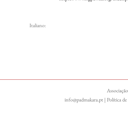
Italiano:
Associação
info@padmakara.pt
|
Política d