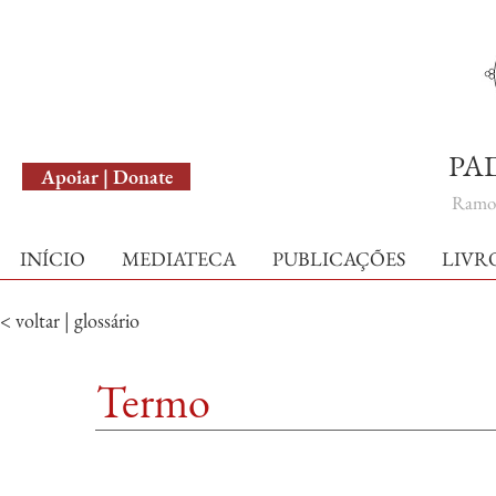
English Version
PA
Apoiar | Donate
Ramo 
INÍCIO
MEDIATECA
PUBLICAÇÕES
LIVR
< voltar | glossário
Termo