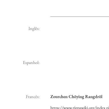
Inglês:
Espanhol:
Francês:
Zourchen Chöying Rangdröl
https://www.rigpawiki.org/inde