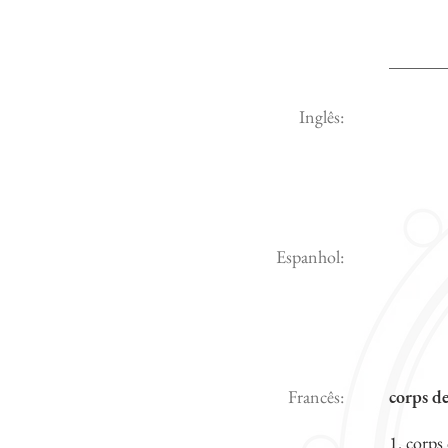
Inglês:
Espanhol:
Francês:
corps de
1. corps