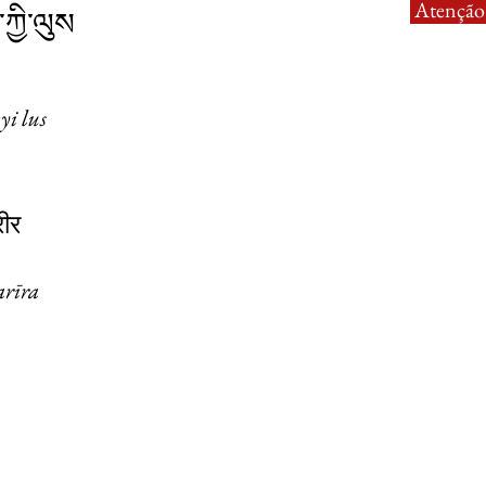
Atenção:
་ཀྱི་ལུས
kyi lus
रीर
arīra