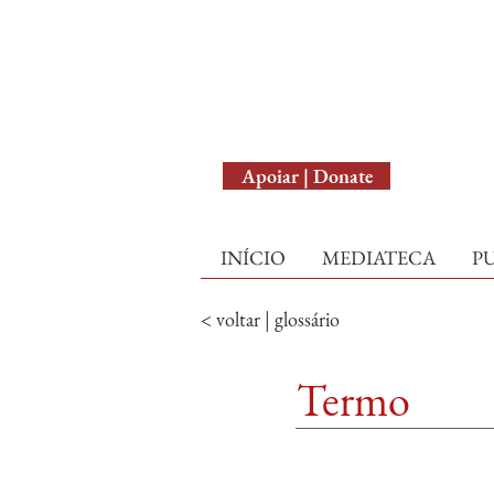
English Version
Apoiar | Donate
INÍCIO
MEDIATECA
P
< voltar | glossário
Termo