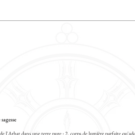
 sagesse
 de l'Arhat dans une terre pure ; 2. corps de lumière parfaite qu'a