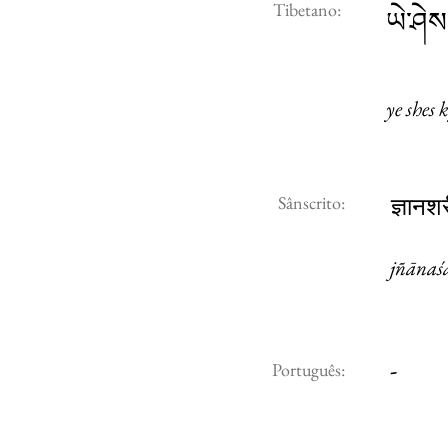
Tibetano:
ཡེ་ཤེས
ye shes 
Sânscrito:
ज्ञानश
jñānaś
-
Português: