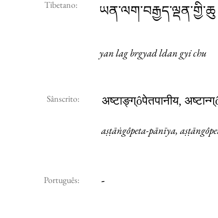
Tibetano:
ཡན་ལག་བརྒྱད་ལྡན་གྱི་ཆུ
yan lag brgyad ldan gyi chu
Sânscrito:
अष्टाङ्ग्ôपेतपानीय, अष्टान्ग्
aṣṭāṅgôpeta-pānīya, aṣṭāngôp
-
Português: