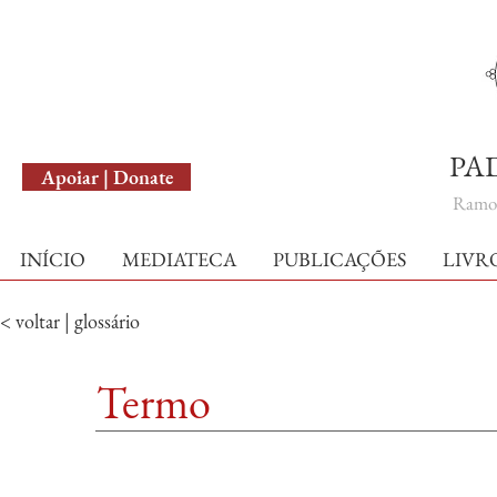
English Version
PA
Apoiar | Donate
Ramo 
INÍCIO
MEDIATECA
PUBLICAÇÕES
LIVR
< voltar | glossário
Termo