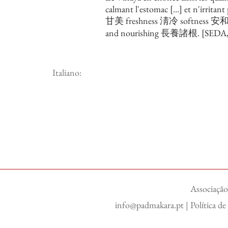
calmant l'estomac […] et n'irritan
⽢美 freshness 淸冷 softness 安和 
and nourishing ⾧養諸根. [SEDA,
Italiano:
Associação
info@padmakara.pt
|
Política d