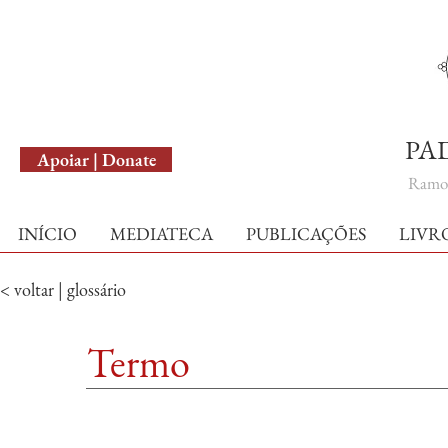
English Version
PA
Apoiar | Donate
Ramo 
INÍCIO
MEDIATECA
PUBLICAÇÕES
LIVR
< voltar | glossário
Termo