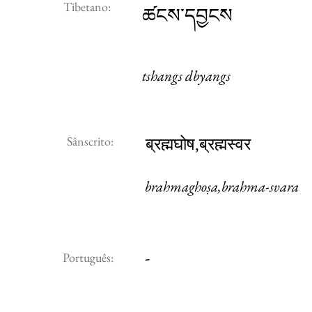
Tibetano:
ཚངས་དབྱངས
tshangs dbyangs
Sânscrito:
ब्रह्मघोष,ब्रह्मस्वर
brahmaghoṣa,brahma-svara
-
Português: