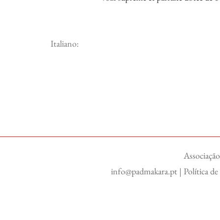
Italiano:
Associação
info@padmakara.pt
|
Política d