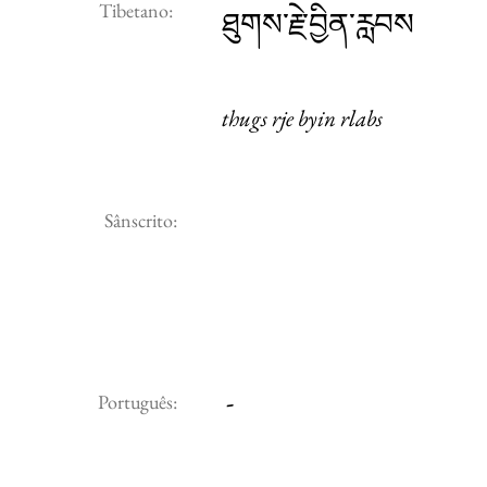
Tibetano:
ཐུགས་རྗེ་བྱིན་རླབས
thugs rje byin rlabs
Sânscrito:
-
Português: