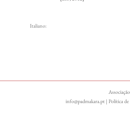
Italiano:
Associação
info@padmakara.pt
|
Política d