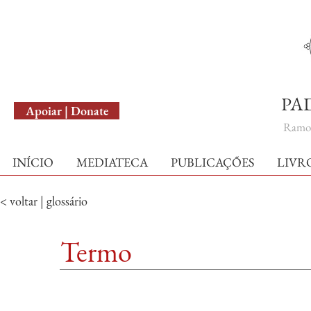
English Version
PA
Apoiar | Donate
Ramo 
INÍCIO
MEDIATECA
PUBLICAÇÕES
LIVR
< voltar | glossário
Termo